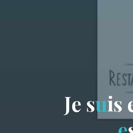
J
e
s
u
i
s
e