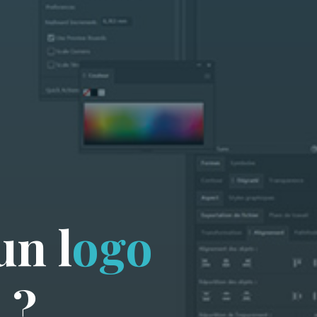
u
n
l
o
g
o
e
?