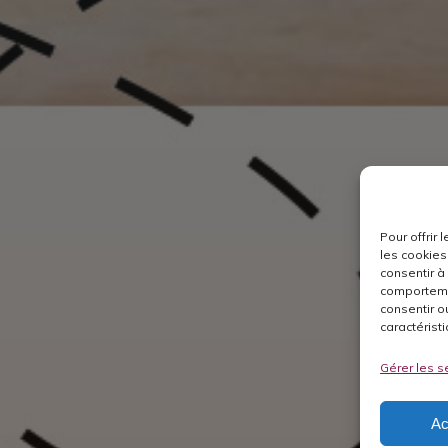
Pour offrir
les cookies
consentir à
comportemen
consentir o
caractéristi
Gérer les s
Ac