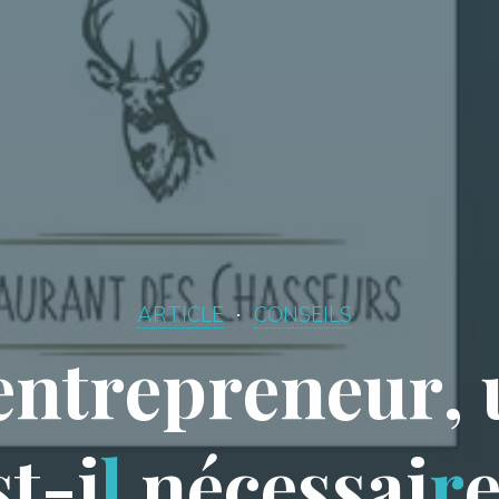
ARTICLE
CONSEILS
e
n
t
r
e
p
r
e
n
e
u
r
,
s
t
-
i
l
n
é
c
e
s
s
a
i
r