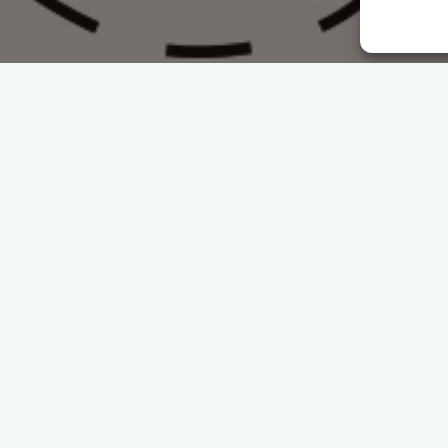
ent à une entreprise ou une marque de posséder
un log
n processus de communication. Sa fonction est de rass
 rappelant subtilement les valeurs de la marque.
bien marqué d’un logo.