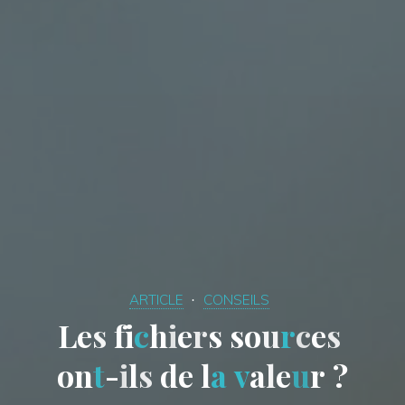
ARTICLE
CONSEILS
L
e
s
f
i
c
h
i
e
r
s
s
o
u
r
c
e
s
o
n
t
-
i
l
s
d
e
l
a
v
a
l
e
u
r
?