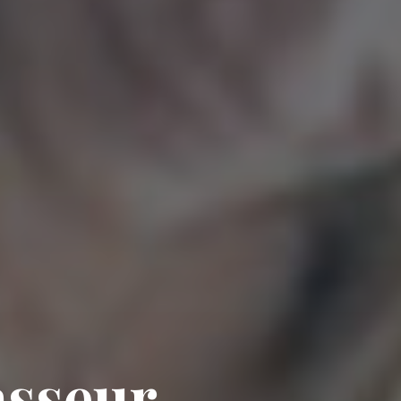
a
s
s
e
u
r