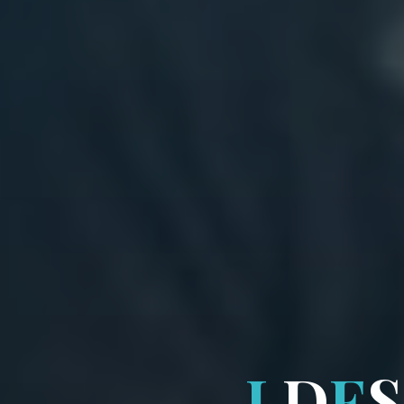
L
D
E
S