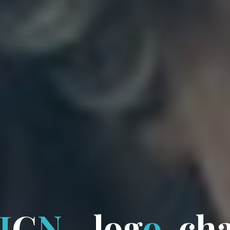
I
G
N
—
l
o
g
o
-
c
h