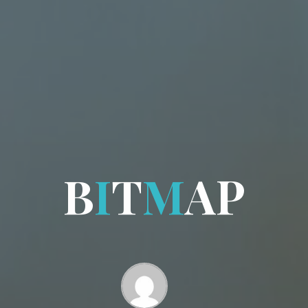
B
I
T
M
A
P