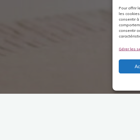
Pour offrir
les cookies
consentir à
comportemen
consentir o
caractéristi
Gérer les s
Ac