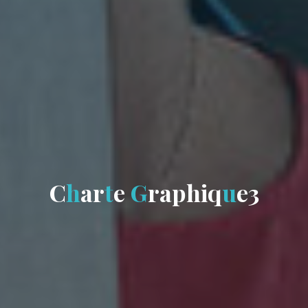
C
h
a
r
t
e
G
r
a
p
h
i
q
u
e
3