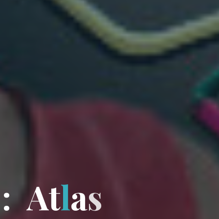
:
A
t
l
a
s