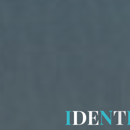
I
D
E
N
T