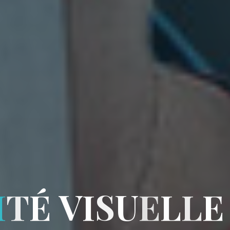
I
T
É
V
I
S
U
E
L
L
E