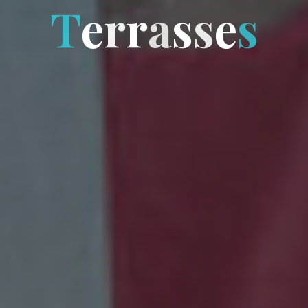
T
e
r
r
a
s
s
e
s