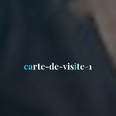
c
a
r
t
e
-
d
e
-
v
i
s
i
t
e
-
1