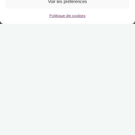
Voir les préférences
Politique de cookies
Ma mission
En plein création de son cabinet, Vanina
avait besoin d'une identité visuelle pour
bien communiquer et se faire connaitre.
Elle m'a donc accordé toute sa confiance et
ma confié la création de son
identité de
marque
complète : charte graphique,
carte de visite, plaquette commerciale.