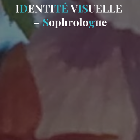
I
D
E
N
T
I
T
É
V
I
S
U
E
L
L
E
–
S
o
p
h
r
o
l
o
g
u
e