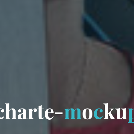
c
h
a
r
t
e
-
m
o
c
k
u