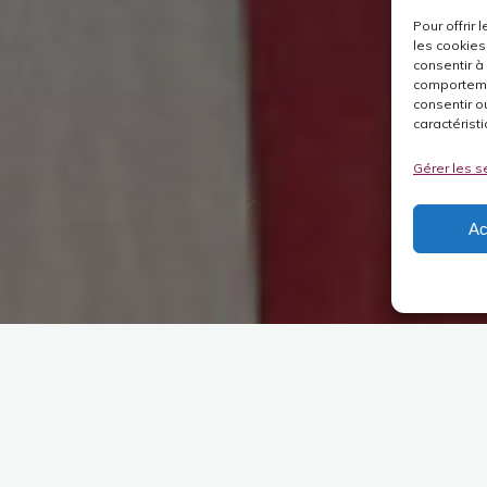
Pour offrir
les cookies
consentir à
comportemen
consentir o
caractéristi
Gérer les s
Ac