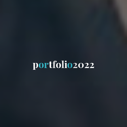
p
o
r
t
f
o
l
i
o
2
0
2
2