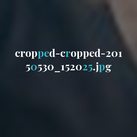
c
r
o
p
p
e
d
-
c
r
o
p
p
e
d
-
2
0
1
5
0
5
3
0
_
1
5
2
0
2
5
.
j
p
g