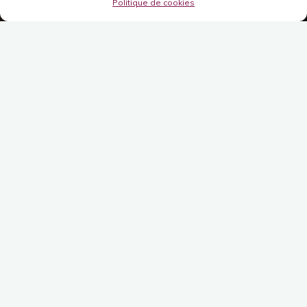
Politique de cookies
Lecteur
vidéo
00:00
01:15
Laisser un commentaire