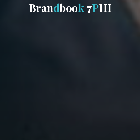
B
r
a
n
d
b
o
o
k
7
P
H
I