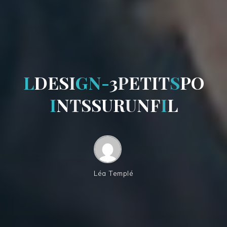
L
D
E
S
I
G
N
-
3
P
E
T
I
T
S
P
O
I
N
T
S
S
U
R
U
N
F
I
L
Léa Templé