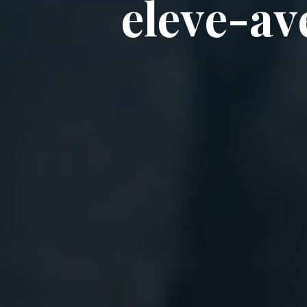
e
l
e
v
e
-
a
v