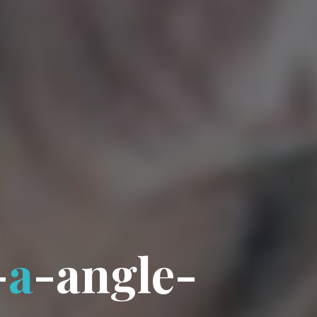
-
a
-
a
n
g
l
e
-