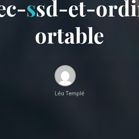
e
c
-
s
s
d
-
e
t
-
o
r
d
i
o
r
t
a
b
l
e
Léa Templé