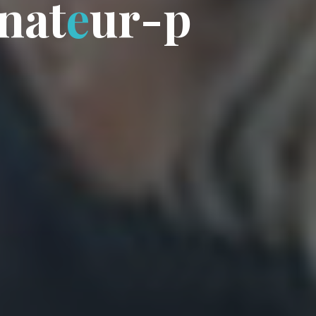
n
a
t
e
u
r
-
p