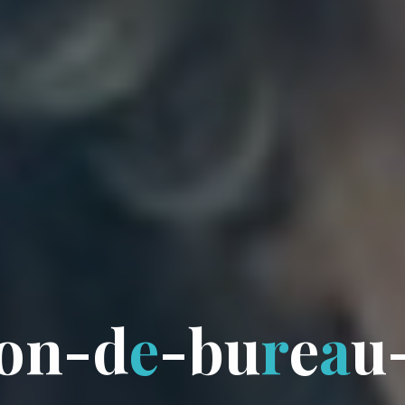
o
n
-
d
e
-
b
u
r
e
a
u