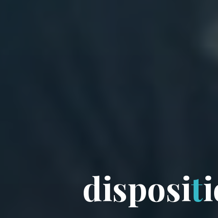
d
i
s
p
o
s
i
t
i