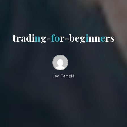
t
r
a
d
i
n
g
-
f
o
r
-
b
e
g
i
n
n
e
r
s
Léa Templé