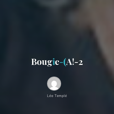
B
o
u
g
i
e
-
(
A
!
-
2
Léa Templé