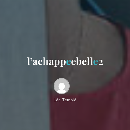
l
’
a
c
h
a
p
p
e
e
b
e
l
l
e
2
Léa Templé