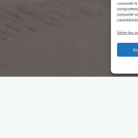
consentir à
comportemen
consentir o
caractéristi
Gérer les s
Ac