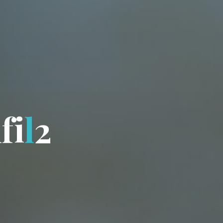
n
f
i
l
2