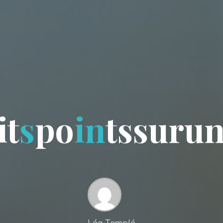
i
t
s
p
o
i
n
t
s
s
u
r
u
Léa Templé