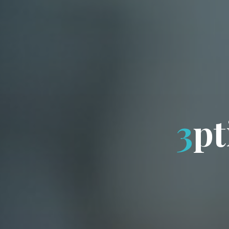
3
p
t