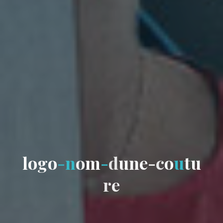
l
o
g
o
-
n
o
m
-
d
u
n
e
-
c
o
u
t
u
r
e