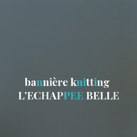
b
a
n
n
i
è
r
e
k
n
i
t
t
i
n
g
L
’
E
C
H
A
P
P
E
E
B
E
L
L
E