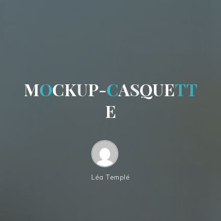
M
O
C
K
U
P
-
C
A
S
Q
U
E
T
T
E
Léa Templé