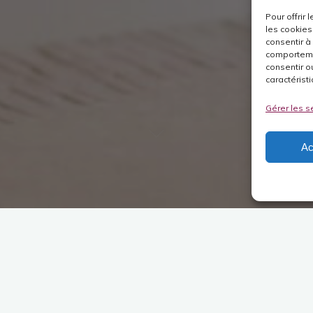
Pour offrir
les cookies
consentir à
comportemen
consentir o
caractéristi
Gérer les s
Ac