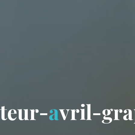
t
e
u
r
-
a
v
r
i
l
-
g
r
a