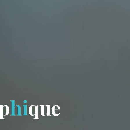
p
h
i
q
u
e