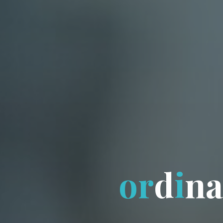
o
r
d
i
n
a