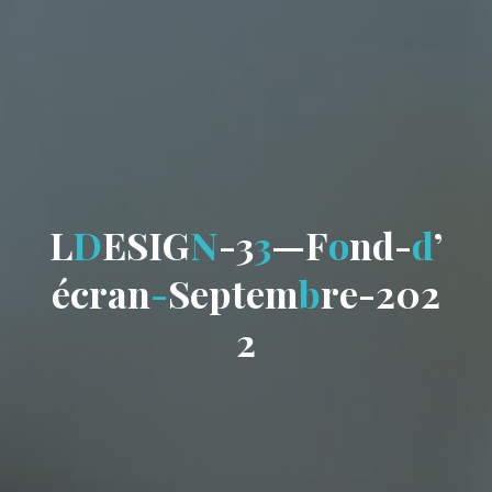
L
D
E
S
I
G
N
-
3
3
—
F
o
n
d
-
d
’
é
c
r
a
n
-
S
e
p
t
e
m
b
r
e
-
2
0
2
2