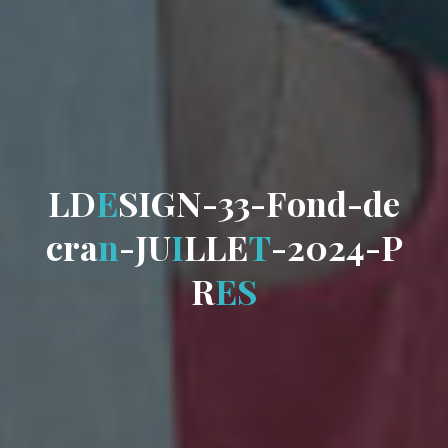
L
D
E
S
I
G
N
-
3
3
-
F
o
n
d
-
d
e
c
r
a
n
-
J
U
I
L
L
E
T
-
2
0
2
4
-
P
R
E
S