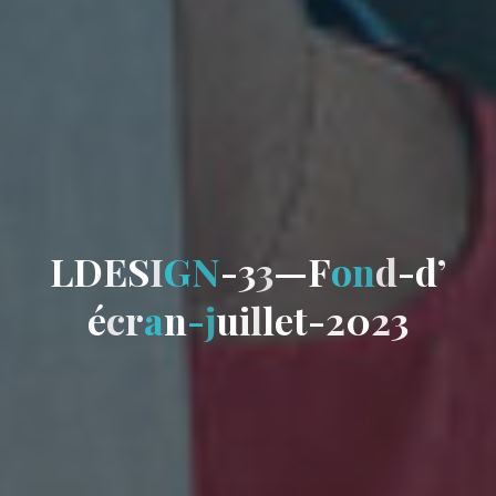
L
D
E
S
I
G
N
-
3
3
—
F
o
n
d
-
d
’
é
c
r
a
n
-
j
u
i
l
l
e
t
-
2
0
2
3