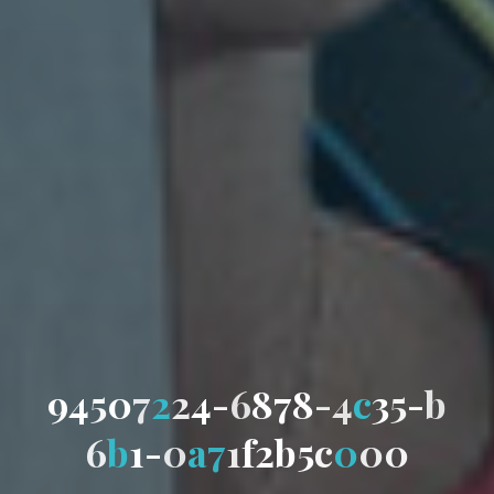
9
4
5
0
7
2
2
4
-
6
8
7
8
-
4
c
3
5
-
b
6
b
1
-
0
a
7
1
f
2
b
5
c
0
0
0