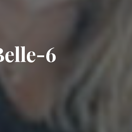
B
e
l
l
e
-
6