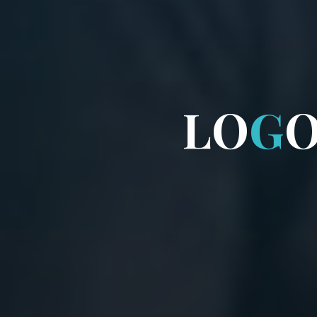
L
O
G