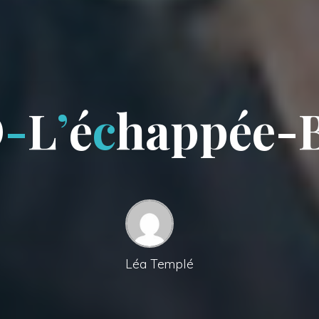
O
-
L
’
é
c
h
a
p
p
é
e
-
Léa Templé